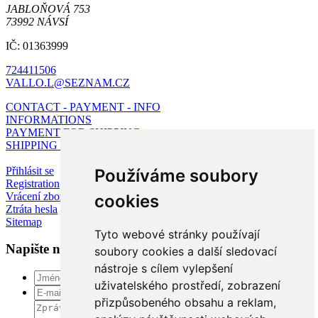
JABLOŇOVÁ 753
73992 NÁVSÍ
IČ: 01363999
724411506
VALLO.L@SEZNAM.CZ
CONTACT - PAYMENT - INFO
INFORMATIONS
PAYMENT FOR SHIPPING
SHIPPING - PAYMENT - www.packeta.com
Přihlásit se
Používáme soubory
Registration
Vrácení zboží a výměna
cookies
Ztráta hesla
Sitemap
Tyto webové stránky používají
Napište nám
soubory cookies a další sledovací
nástroje s cílem vylepšení
uživatelského prostředí, zobrazení
přizpůsobeného obsahu a reklam,